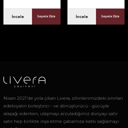
İncele
İncele
Sepete Ekle
Sepete Ekle
Nisan 2021’de yola çıkan Livera, zihinlerimizdeki sınırları
edebiyatın birleştirici - ve dönüştürücü - gücüyle
alaşağı ederken, ulaşmayı arzuladığımız dünyayı satır
satır hep birlikte inşa etme çabamıza katkı sağlamayı